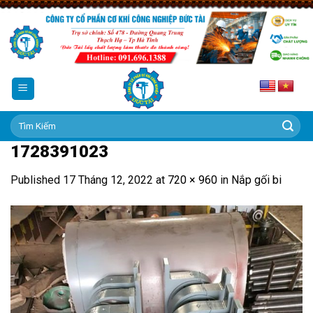
Skip
to
content
Tìm
kiếm:
1728391023
Published
17 Tháng 12, 2022
at
720 × 960
in
Nắp gối bi