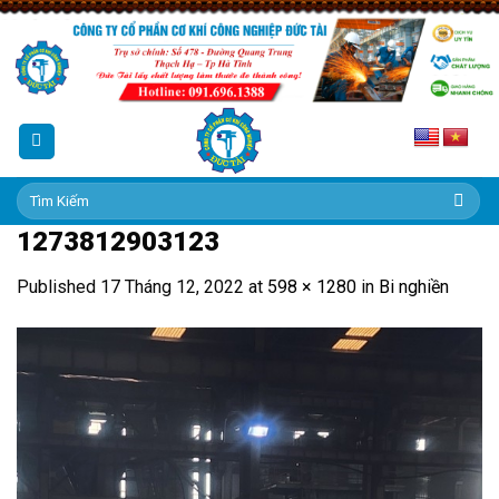
Skip
to
content
Tìm
kiếm:
1273812903123
Published
17 Tháng 12, 2022
at
598 × 1280
in
Bi nghiền