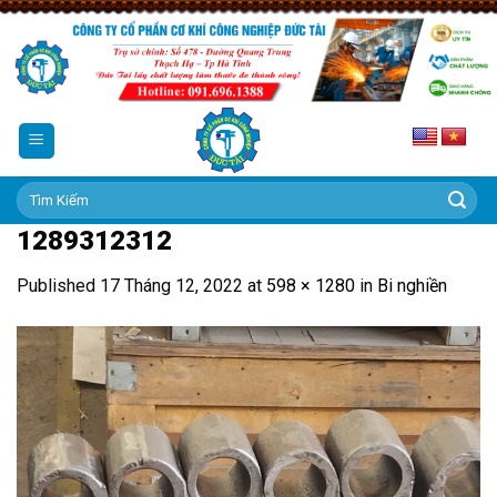
Skip
to
content
Tìm
kiếm:
1289312312
Published
17 Tháng 12, 2022
at
598 × 1280
in
Bi nghiền