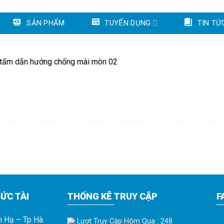
SẢN PHẨM
TUYỂN DỤNG
TIN TỨ
tấm dẫn hướng chống mài mòn 02
ỨC TÀI
THỐNG KÊ TRUY CẬP
F
h Hạ – Tp Hà
Lượt Truy Cập Hôm Qua : 248