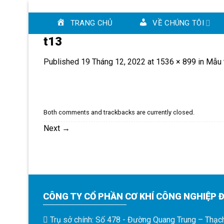
Skip
to
TRANG CHỦ
VỀ CHÚNG TÔI
content
t13
Published
19 Tháng 12, 2022
at
1536 × 899
in
Mẫu 
Both comments and trackbacks are currently closed.
Next
→
CÔNG TY CỔ PHẦN CƠ KHÍ CÔNG NGHIỆP Đ
Trụ sở chính: Số 478 - Đường Quang Trung – Thạc