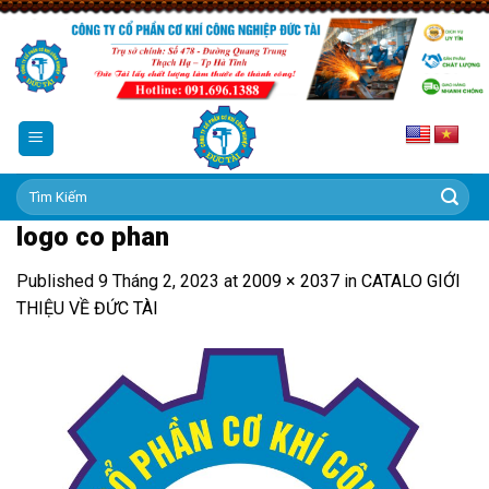
Skip
to
content
Tìm
kiếm:
logo co phan
Published
9 Tháng 2, 2023
at
2009 × 2037
in
CATALO GIỚI
THIỆU VỀ ĐỨC TÀI