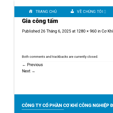
Skip
to
TRANG CHỦ
VỀ CHÚNG TÔI
content
Gia công tấm
Published
26 Tháng 6, 2025
at
1280 × 960
in
Cơ Khí
Both comments and trackbacks are currently closed.
←
Previous
Next
→
CÔNG TY CỔ PHẦN CƠ KHÍ CÔNG NGHIỆP Đ