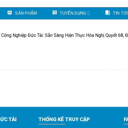
SẢN PHẨM
TUYỂN DỤNG
TIN TỨ
 Công Nghiệp Đức Tài: Sẵn Sàng Hiện Thực Hóa Nghị Quyết 68,
ỨC TÀI
THỐNG KÊ TRUY CẬP
F