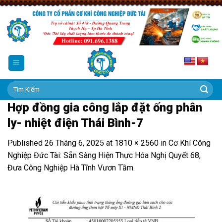
Skip
to
content
Tìm
kiếm:
Hợp đồng gia công lắp đặt ống phân
ly- nhiệt điện Thái Bình-7
Published
26 Tháng 6, 2025
at
1810 × 2560
in
Cơ Khí Công
Nghiệp Đức Tài: Sẵn Sàng Hiện Thực Hóa Nghị Quyết 68,
Đưa Công Nghiệp Hà Tĩnh Vươn Tầm.