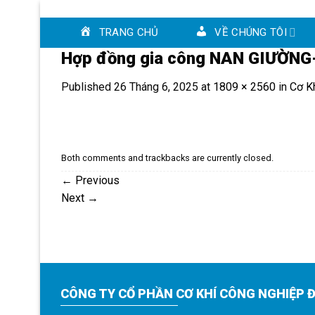
Skip
to
TRANG CHỦ
VỀ CHÚNG TÔI
content
Hợp đồng gia công NAN GIƯỜNG
Published
26 Tháng 6, 2025
at
1809 × 2560
in
Cơ K
Both comments and trackbacks are currently closed.
←
Previous
Next
→
CÔNG TY CỔ PHẦN CƠ KHÍ CÔNG NGHIỆP Đ