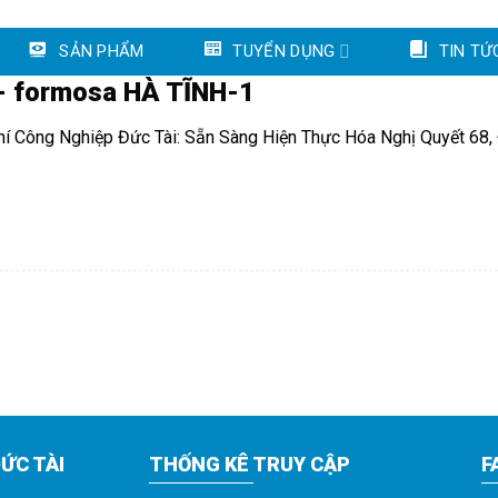
SẢN PHẨM
TUYỂN DỤNG
TIN TỨ
- formosa HÀ TĨNH-1
hí Công Nghiệp Đức Tài: Sẵn Sàng Hiện Thực Hóa Nghị Quyết 68
ỨC TÀI
THỐNG KÊ TRUY CẬP
F