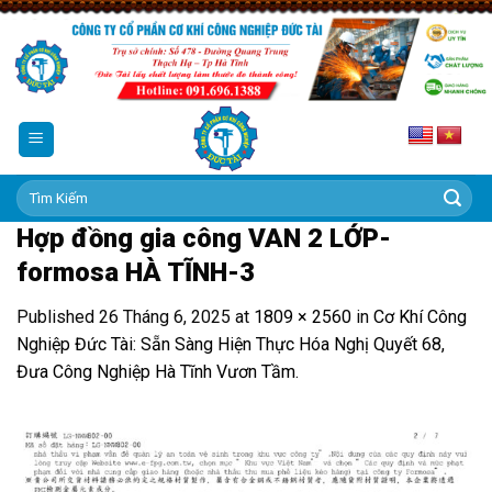
Skip
to
content
Tìm
kiếm:
Hợp đồng gia công VAN 2 LỚP-
formosa HÀ TĨNH-3
Published
26 Tháng 6, 2025
at
1809 × 2560
in
Cơ Khí Công
Nghiệp Đức Tài: Sẵn Sàng Hiện Thực Hóa Nghị Quyết 68,
Đưa Công Nghiệp Hà Tĩnh Vươn Tầm.