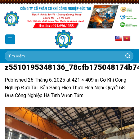
Skip
to
content
Tìm
kiếm:
z5510195348136_78cfb175048174b7
Published
26 Tháng 6, 2025
at
421 × 409
in
Cơ Khí Công
Nghiệp Đức Tài: Sẵn Sàng Hiện Thực Hóa Nghị Quyết 68,
Đưa Công Nghiệp Hà Tĩnh Vươn Tầm.