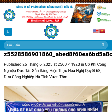
Skip
to
content
Tìm
kiếm:
z5528586901860_abed8f60ea6bd5a8
Published
26 Tháng 6, 2025
at
2560 × 1920
in
Cơ Khí Công
Nghiệp Đức Tài: Sẵn Sàng Hiện Thực Hóa Nghị Quyết 68,
Đưa Công Nghiệp Hà Tĩnh Vươn Tầm.