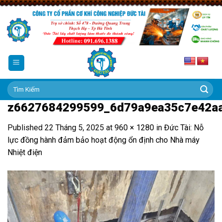
Skip
to
content
Tìm
kiếm:
z6627684299599_6d79a9ea35c7e42a
Published
22 Tháng 5, 2025
at
960 × 1280
in
Đức Tài: Nỗ
lực đồng hành đảm bảo hoạt động ổn định cho Nhà máy
Nhiệt điện