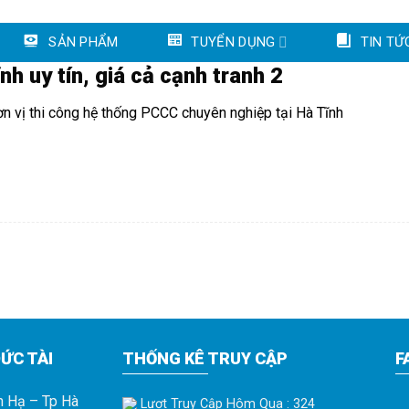
SẢN PHẨM
TUYỂN DỤNG
TIN TỨ
h uy tín, giá cả cạnh tranh 2
n vị thi công hệ thống PCCC chuyên nghiệp tại Hà Tĩnh
ỨC TÀI
THỐNG KÊ TRUY CẬP
F
h Hạ – Tp Hà
Lượt Truy Cập Hôm Qua : 324