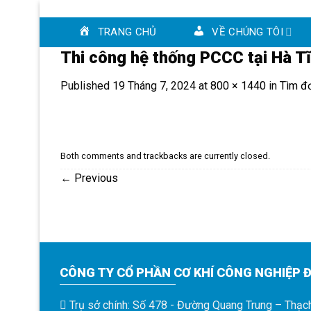
Skip
to
TRANG CHỦ
VỀ CHÚNG TÔI
content
Thi công hệ thống PCCC tại Hà Tĩn
Published
19 Tháng 7, 2024
at
800 × 1440
in
Tìm đơ
Both comments and trackbacks are currently closed.
←
Previous
CÔNG TY CỔ PHẦN CƠ KHÍ CÔNG NGHIỆP Đ
Trụ sở chính: Số 478 - Đường Quang Trung – Thạc