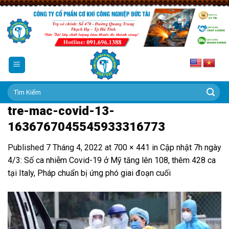
Skip
to
content
Tìm
kiếm:
tre-mac-covid-13-
1636767045545933316773
Published
7 Tháng 4, 2022
at
700 × 441
in
Cập nhật 7h ngày
4/3: Số ca nhiễm Covid-19 ở Mỹ tăng lên 108, thêm 428 ca
tại Italy, Pháp chuẩn bị ứng phó giai đoạn cuối