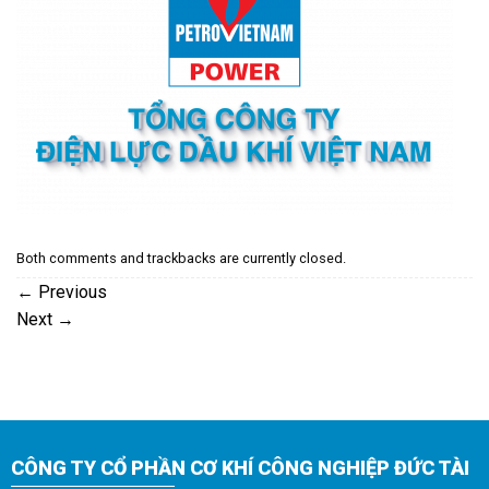
Both comments and trackbacks are currently closed.
←
Previous
Next
→
CÔNG TY CỔ PHẦN CƠ KHÍ CÔNG NGHIỆP ĐỨC TÀI