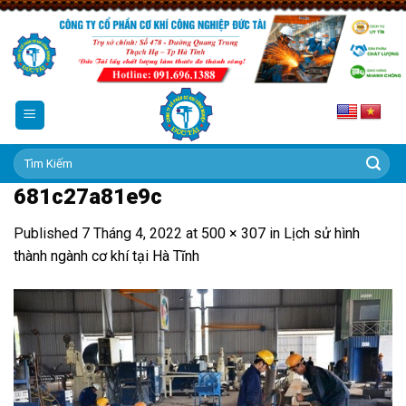
Skip
to
content
Tìm
kiếm:
681c27a81e9c
Published
7 Tháng 4, 2022
at
500 × 307
in
Lịch sử hình
thành ngành cơ khí tại Hà Tĩnh