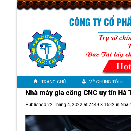
Skip
to
content
TRANG CHỦ
VỀ CHÚNG TÔI
Nhà máy gia công CNC uy tín Hà T
Published
22 Tháng 4, 2022
at
2449 × 1632
in
Nhà m