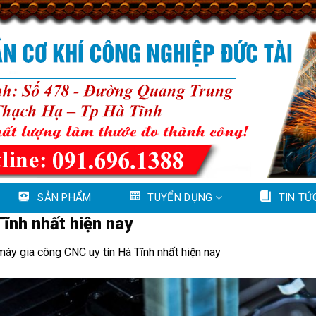
SẢN PHẨM
TUYỂN DỤNG
TIN TỨ
ĩnh nhất hiện nay
áy gia công CNC uy tín Hà Tĩnh nhất hiện nay