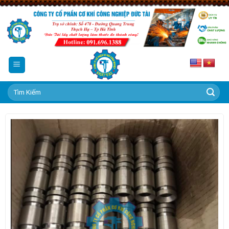
Skip
to
content
Tìm
kiếm: