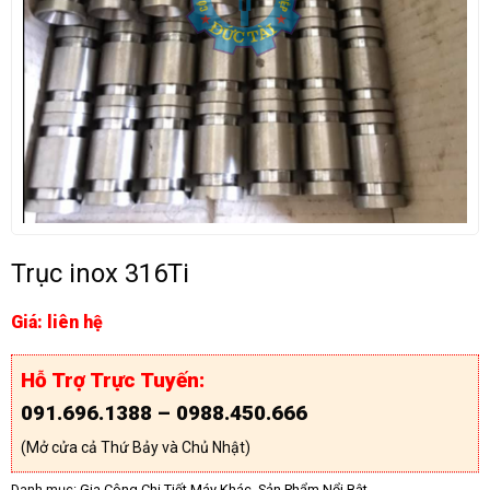
Trục inox 316Ti
Giá: liên hệ
Hỗ Trợ Trực Tuyến:
091.696.1388 – 0988.450.666
(Mở cửa cả Thứ Bảy và Chủ Nhật)
Danh mục:
Gia Công Chi Tiết Máy Khác
,
Sản Phẩm Nổi Bật