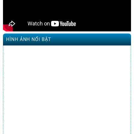
HÌNH ẢNH NỔI BẬT