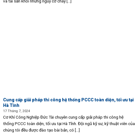
và tài sản khỏi những nguy cơ cháy [...]
Cung cấp giải pháp thi công hệ thống PCCC toàn diện, tối ưu tại
Hà Tĩnh
17 Tháng 7, 2024
Cơ Khí Công Nghiệp Đức Tài chuyên cung cấp giải pháp thi công hệ
thống PCCC toàn diện, tối ưu tại Hà Tĩnh. Đội ngũ kỹ sư, kỹ thuật viên của
chúng tôi đều được đào tạo bài bản, có [...]