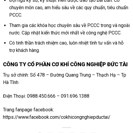
Đội ngũ kỹ sư, kỹ thuật viên được đào tạo bài bản. Có
chuyên môn cao, am hiểu sâu về các quy chuẩn, tiêu chuẩn
PCCC.
Tham gia các khóa học chuyên sâu về PCCC trong và ngoài
nước. Cập nhật kiến thức mới nhất về công nghệ PCCC.
Có tinh thần trách nhiệm cao, luôn nhiệt tình tư vấn và hỗ
trợ khách hàng.
CÔNG TY CỔ PHẦN CƠ KHÍ CÔNG NGHIỆP ĐỨC TÀI
Trụ sở chính: Số 478 – Đường Quang Trung – Thạch Hạ – Tp
Hà Tĩnh
Điện Thoại: 0988.450.666 – 091.696.1388
Trang fanpage facebook:
https://www.facebook.com/cokhicongnghiepductai/