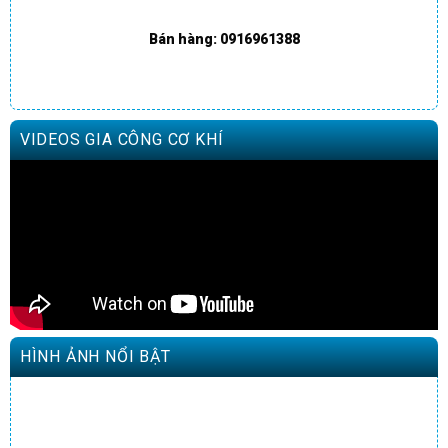
Bán hàng: 0916961388
VIDEOS GIA CÔNG CƠ KHÍ
HÌNH ẢNH NỔI BẬT