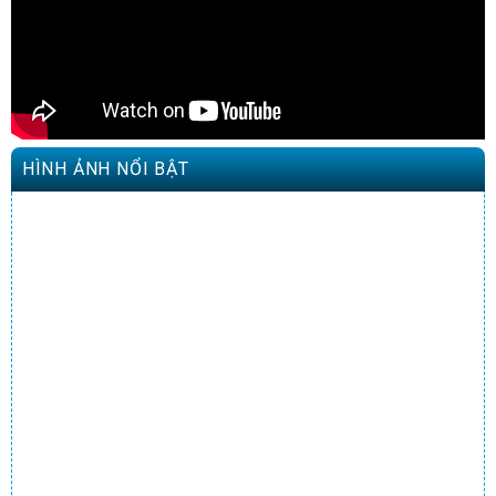
HÌNH ẢNH NỔI BẬT