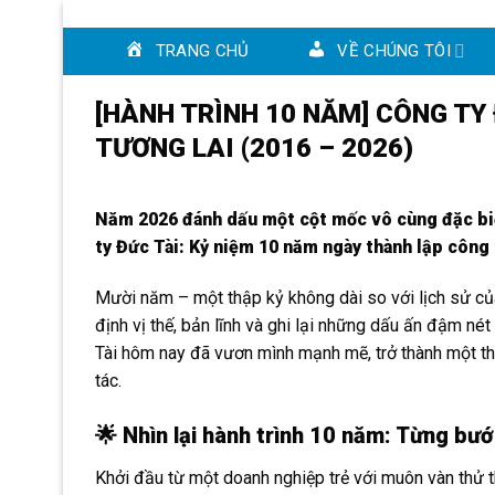
Skip
to
TRANG CHỦ
VỀ CHÚNG TÔI
content
[HÀNH TRÌNH 10 NĂM] CÔNG TY 
TƯƠNG LAI (2016 – 2026)
Năm 2026 đánh dấu một cột mốc vô cùng đặc biệt
ty Đức Tài: Kỷ niệm 10 năm ngày thành lập công 
Mười năm – một thập kỷ không dài so với lịch sử của
định vị thế, bản lĩnh và ghi lại những dấu ấn đậm n
Tài hôm nay đã vươn mình mạnh mẽ, trở thành một thư
tác.
🌟 Nhìn lại hành trình 10 năm: Từng bướ
Khởi đầu từ một doanh nghiệp trẻ với muôn vàn thử t