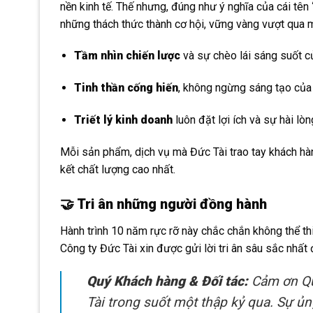
nền kinh tế. Thế nhưng, đúng như ý nghĩa của cái tên
những thách thức thành cơ hội, vững vàng vượt qua 
Tầm nhìn chiến lược
và sự chèo lái sáng suốt c
Tinh thần cống hiến
, không ngừng sáng tạo của 
Triết lý kinh doanh
luôn đặt lợi ích và sự hài lò
Mỗi sản phẩm, dịch vụ mà Đức Tài trao tay khách hà
kết chất lượng cao nhất.
🤝 Tri ân những người đồng hành
Hành trình 10 năm rực rỡ này chắc chắn không thể th
Công ty Đức Tài xin được gửi lời tri ân sâu sắc nhất 
Quý Khách hàng & Đối tác:
Cảm ơn Quý
Tài trong suốt một thập kỷ qua. Sự ủn