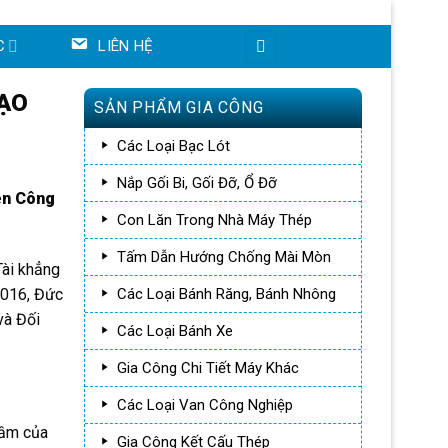
C
LIÊN HỆ
TẠO
SẢN PHẨM GIA CÔNG
Các Loại Bạc Lót
Nắp Gối Bi, Gối Đỡ, Ổ Đỡ
ên Công
Con Lăn Trong Nhà Máy Thép
Tấm Dẫn Hướng Chống Mài Mòn
Tài khẳng
2016, Đức
Các Loại Bánh Răng, Bánh Nhông
và Đối
Các Loại Bánh Xe
Gia Công Chi Tiết Máy Khác
Các Loại Van Công Nghiệp
rầm của
Gia Công Kết Cấu Thép