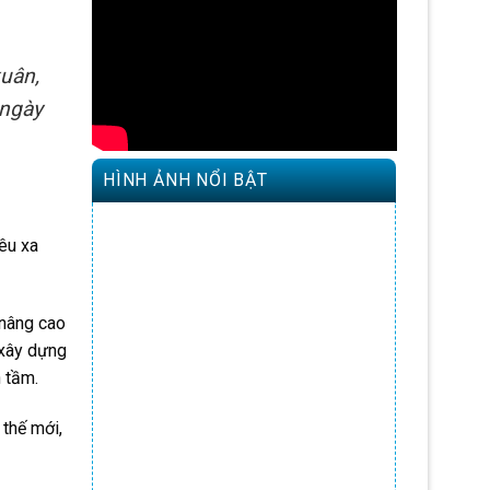
uân,
 ngày
HÌNH ẢNH NỔI BẬT
êu xa
 nâng cao
 xây dựng
 tầm.
 thế mới,